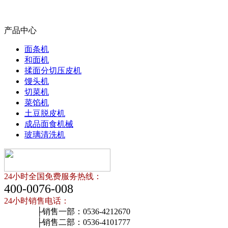
产品中心
面条机
和面机
揉面分切压皮机
馒头机
切菜机
菜馅机
土豆脱皮机
成品面食机械
玻璃清洗机
24小时全国免费服务热线：
400-0076-008
24小时销售电话：
├销售一部：0536-4212670
├销售二部：0536-4101777